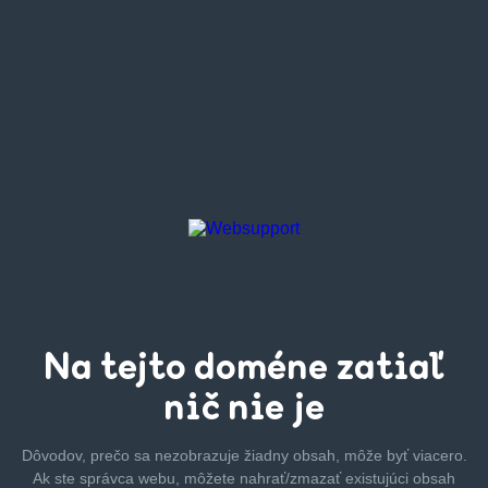
Na tejto
doméne zatiaľ
nič nie je
Dôvodov, prečo sa nezobrazuje žiadny obsah, môže byť
viacero.
Ak ste správca webu, môžete nahrať/zmazať
existujúci obsah